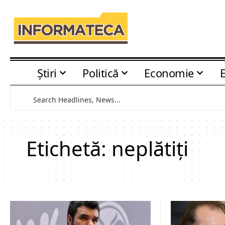
Știri
Politică
Economie
Etichetă:
neplătiți