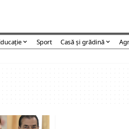
Educaţie
Sport
Casă şi grădină
Agr