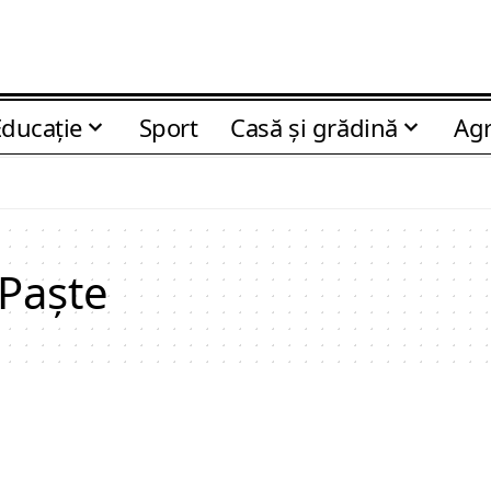
Educaţie
Sport
Casă şi grădină
Agr
Paşte