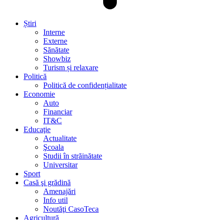
Știri
Interne
Externe
Sănătate
Showbiz
Turism și relaxare
Politică
Politică de confidențialitate
Economie
Auto
Financiar
IT&C
Educaţie
Actualitate
Şcoala
Studii în străinătate
Universitar
Sport
Casă şi grădină
Amenajări
Info util
Noutăţi CasoTeca
Agricultură