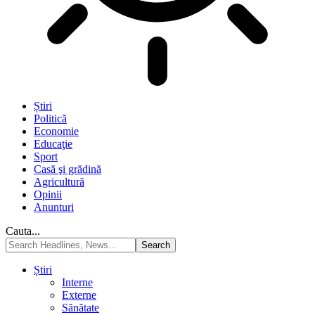
Știri
Politică
Economie
Educaţie
Sport
Casă şi grădină
Agricultură
Opinii
Anunturi
Cauta...
Știri
Interne
Externe
Sănătate