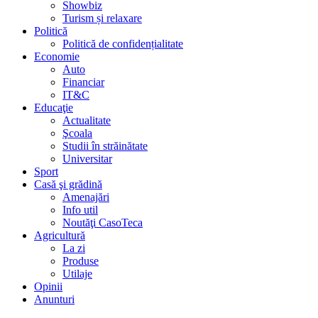
Showbiz
Turism și relaxare
Politică
Politică de confidențialitate
Economie
Auto
Financiar
IT&C
Educaţie
Actualitate
Şcoala
Studii în străinătate
Universitar
Sport
Casă şi grădină
Amenajări
Info util
Noutăţi CasoTeca
Agricultură
La zi
Produse
Utilaje
Opinii
Anunturi