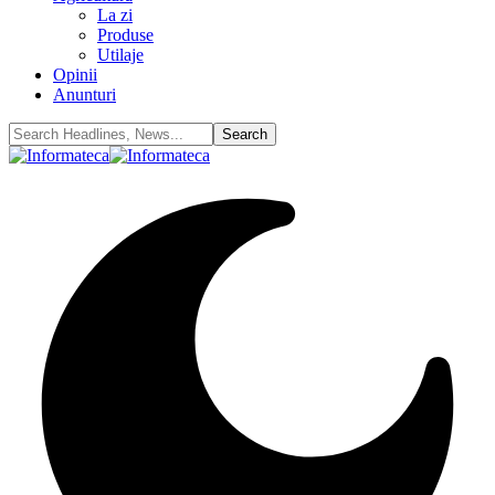
La zi
Produse
Utilaje
Opinii
Anunturi