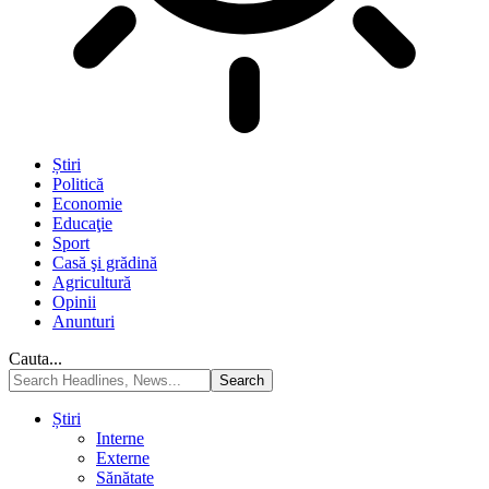
Știri
Politică
Economie
Educaţie
Sport
Casă şi grădină
Agricultură
Opinii
Anunturi
Cauta...
Știri
Interne
Externe
Sănătate