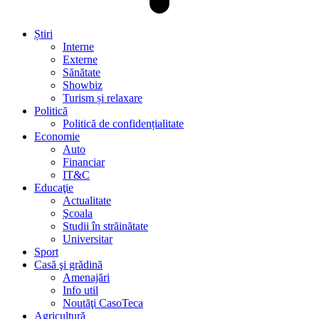
Știri
Interne
Externe
Sănătate
Showbiz
Turism și relaxare
Politică
Politică de confidențialitate
Economie
Auto
Financiar
IT&C
Educaţie
Actualitate
Şcoala
Studii în străinătate
Universitar
Sport
Casă şi grădină
Amenajări
Info util
Noutăţi CasoTeca
Agricultură