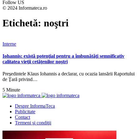
Follow US
© 2024 Informateca.ro
Etichetă:
noştri
Interne
Iohannis: există potenţial pentru a îmbunătăţi semnificativ
calitatea vieţii cetăţenilor noştri
Preşedintele Klaus Iohannis a declarar, cu ocazia lansării Raportului
de Ţară privind…
5 Minute
Despre InformaTeca
Publicitate
Contact
Termeni şi condiţii