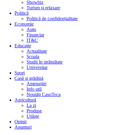
Showbiz
Turism și relaxare
Politică
Politică de confidențialitate
Economie
Auto
Financiar
IT&C
Educaţie
Actualitate
Şcoala
Studii în străinătate
Universitar
Sport
Casă şi grădină
Amenajări
Info util
Noutăţi CasoTeca
Agricultură
La zi
Produse
Utilaje
Opinii
Anunturi