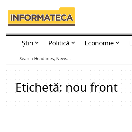
Știri
Politică
Economie
Etichetă:
nou front