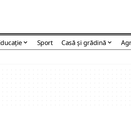
Educaţie
Sport
Casă şi grădină
Agr