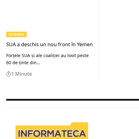
EXTERNE
SUA a deschis un nou front în Yemen
Forţele SUA şi ale coaliţiei au lovit peste
60 de ţinte din…
1 Minute