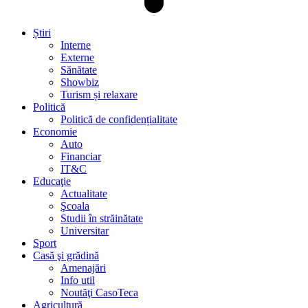
Știri
Interne
Externe
Sănătate
Showbiz
Turism și relaxare
Politică
Politică de confidențialitate
Economie
Auto
Financiar
IT&C
Educaţie
Actualitate
Şcoala
Studii în străinătate
Universitar
Sport
Casă şi grădină
Amenajări
Info util
Noutăţi CasoTeca
Agricultură