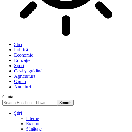
Știri
Politică
Economie
Educaţie
Sport
Casă şi grădină
Agricultură
Opinii
Anunturi
Cauta...
Știri
Interne
Externe
Sănătate