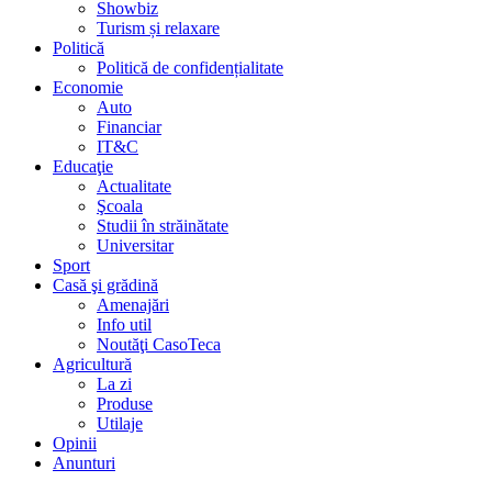
Showbiz
Turism și relaxare
Politică
Politică de confidențialitate
Economie
Auto
Financiar
IT&C
Educaţie
Actualitate
Şcoala
Studii în străinătate
Universitar
Sport
Casă şi grădină
Amenajări
Info util
Noutăţi CasoTeca
Agricultură
La zi
Produse
Utilaje
Opinii
Anunturi