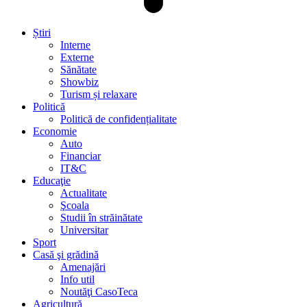
Știri
Interne
Externe
Sănătate
Showbiz
Turism și relaxare
Politică
Politică de confidențialitate
Economie
Auto
Financiar
IT&C
Educaţie
Actualitate
Şcoala
Studii în străinătate
Universitar
Sport
Casă şi grădină
Amenajări
Info util
Noutăţi CasoTeca
Agricultură