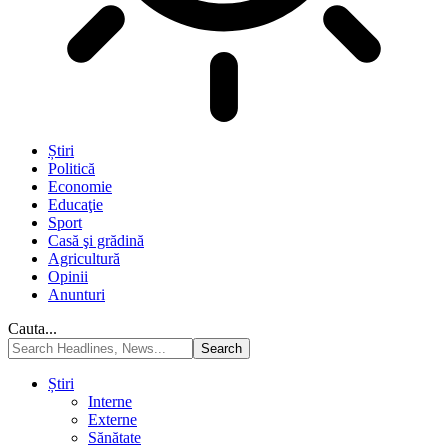
Știri
Politică
Economie
Educaţie
Sport
Casă şi grădină
Agricultură
Opinii
Anunturi
Cauta...
Știri
Interne
Externe
Sănătate