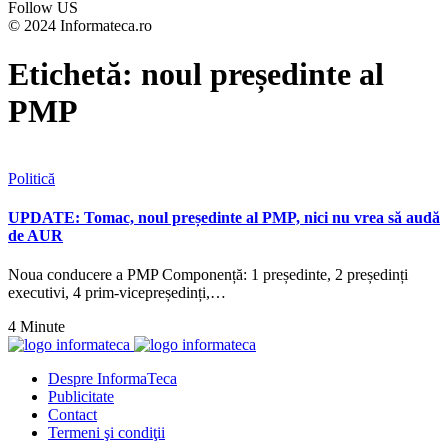
Follow US
© 2024 Informateca.ro
Etichetă:
noul președinte al
PMP
Politică
UPDATE: Tomac, noul președinte al PMP, nici nu vrea să audă
de AUR
Noua conducere a PMP Componență: 1 președinte, 2 președinți
executivi, 4 prim-vicepreședinți,…
4 Minute
Despre InformaTeca
Publicitate
Contact
Termeni şi condiţii