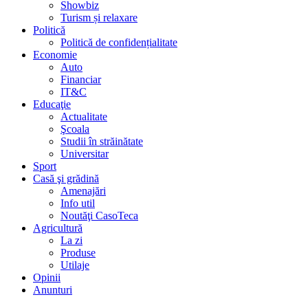
Showbiz
Turism și relaxare
Politică
Politică de confidențialitate
Economie
Auto
Financiar
IT&C
Educaţie
Actualitate
Şcoala
Studii în străinătate
Universitar
Sport
Casă şi grădină
Amenajări
Info util
Noutăţi CasoTeca
Agricultură
La zi
Produse
Utilaje
Opinii
Anunturi