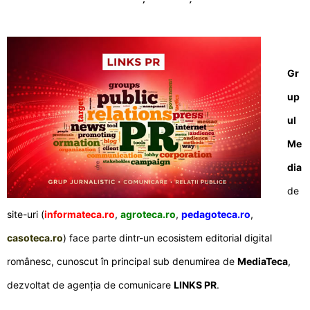
Gr
up
ul
Me
dia
de
site-uri (
informateca.ro
,
agroteca.ro
,
pedagoteca.ro
,
casoteca.ro
) face parte dintr-un ecosistem editorial digital
românesc, cunoscut în principal sub denumirea de
MediaTeca
,
dezvoltat de agenția de comunicare
LINKS PR
.