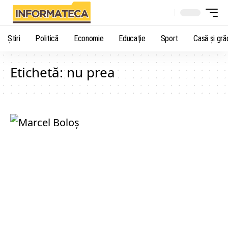
Știri
Politică
Economie
Educaţie
Sport
Casă şi gră
Etichetă:
nu prea