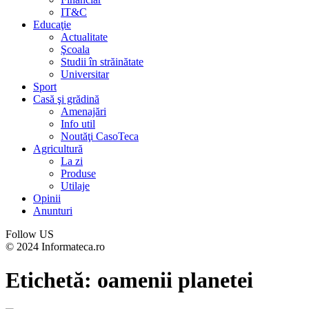
IT&C
Educaţie
Actualitate
Şcoala
Studii în străinătate
Universitar
Sport
Casă şi grădină
Amenajări
Info util
Noutăţi CasoTeca
Agricultură
La zi
Produse
Utilaje
Opinii
Anunturi
Follow US
© 2024 Informateca.ro
Etichetă:
oamenii planetei