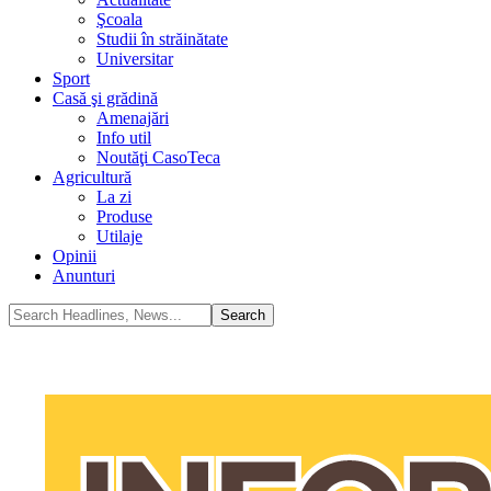
Şcoala
Studii în străinătate
Universitar
Sport
Casă şi grădină
Amenajări
Info util
Noutăţi CasoTeca
Agricultură
La zi
Produse
Utilaje
Opinii
Anunturi