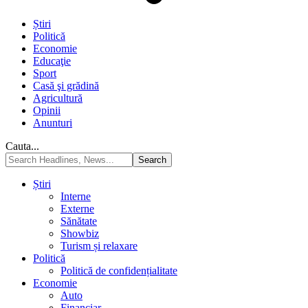
Știri
Politică
Economie
Educaţie
Sport
Casă şi grădină
Agricultură
Opinii
Anunturi
Cauta...
Știri
Interne
Externe
Sănătate
Showbiz
Turism și relaxare
Politică
Politică de confidențialitate
Economie
Auto
Financiar