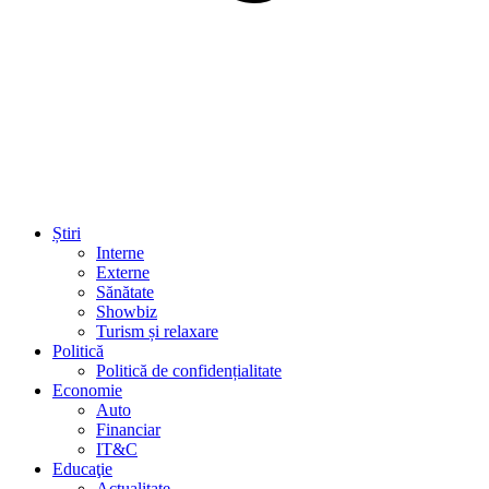
Știri
Interne
Externe
Sănătate
Showbiz
Turism și relaxare
Politică
Politică de confidențialitate
Economie
Auto
Financiar
IT&C
Educaţie
Actualitate