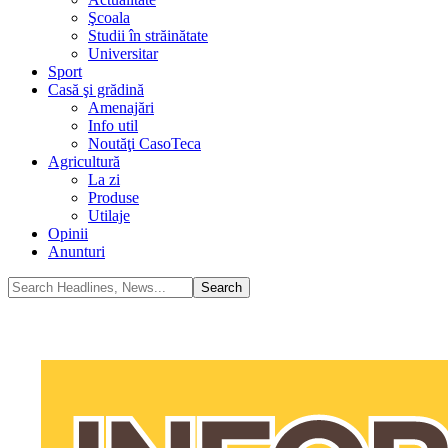
Şcoala
Studii în străinătate
Universitar
Sport
Casă şi grădină
Amenajări
Info util
Noutăţi CasoTeca
Agricultură
La zi
Produse
Utilaje
Opinii
Anunturi