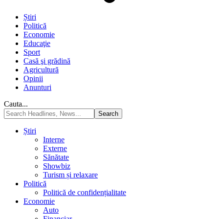
Știri
Politică
Economie
Educaţie
Sport
Casă şi grădină
Agricultură
Opinii
Anunturi
Cauta...
Știri
Interne
Externe
Sănătate
Showbiz
Turism și relaxare
Politică
Politică de confidențialitate
Economie
Auto
Financiar