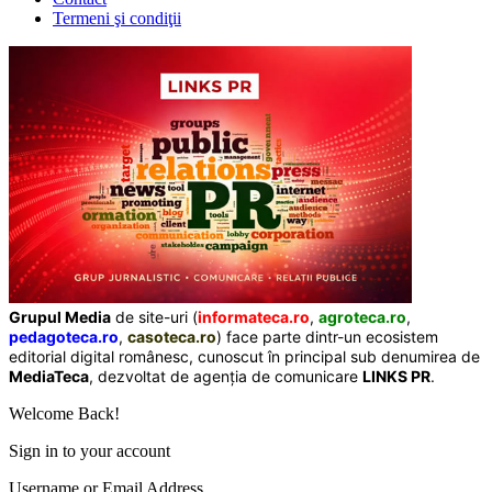
Termeni şi condiţii
Grupul Media
de site-uri (
informateca.ro
,
agroteca.ro
,
pedagoteca.ro
,
casoteca.ro
) face parte dintr-un ecosistem
editorial digital românesc, cunoscut în principal sub denumirea de
MediaTeca
, dezvoltat de agenția de comunicare
LINKS PR
.
Welcome Back!
Sign in to your account
Username or Email Address