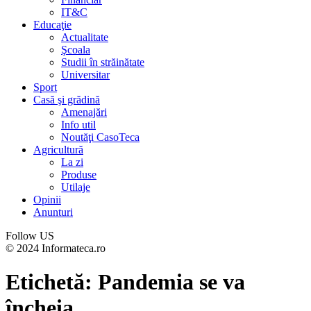
IT&C
Educaţie
Actualitate
Şcoala
Studii în străinătate
Universitar
Sport
Casă şi grădină
Amenajări
Info util
Noutăţi CasoTeca
Agricultură
La zi
Produse
Utilaje
Opinii
Anunturi
Follow US
© 2024 Informateca.ro
Etichetă:
Pandemia se va
încheia