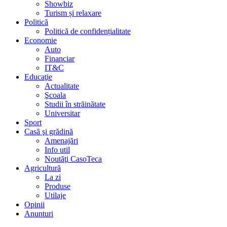
Showbiz
Turism și relaxare
Politică
Politică de confidențialitate
Economie
Auto
Financiar
IT&C
Educaţie
Actualitate
Şcoala
Studii în străinătate
Universitar
Sport
Casă şi grădină
Amenajări
Info util
Noutăţi CasoTeca
Agricultură
La zi
Produse
Utilaje
Opinii
Anunturi