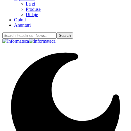
La zi
Produse
Utilaje
Opinii
Anunturi