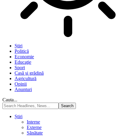
Știri
Politică
Economie
Educaţie
Sport
Casă şi grădină
Agricultură
Opinii
Anunturi
Cauta...
Știri
Interne
Externe
Sănătate