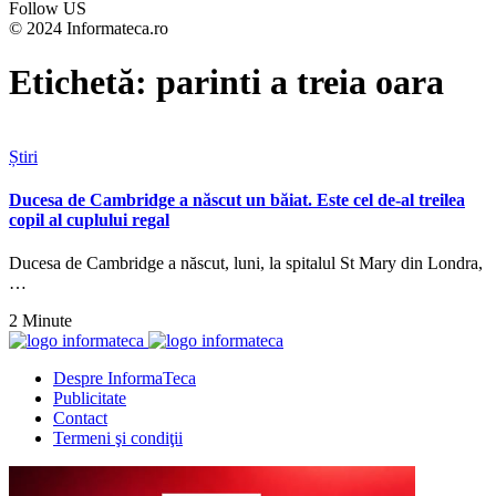
Follow US
© 2024 Informateca.ro
Etichetă:
parinti a treia oara
Știri
Ducesa de Cambridge a născut un băiat. Este cel de-al treilea
copil al cuplului regal
Ducesa de Cambridge a născut, luni, la spitalul St Mary din Londra,
…
2 Minute
Despre InformaTeca
Publicitate
Contact
Termeni şi condiţii