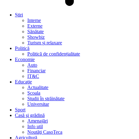
Știri
Interne
Externe
Sănătate
Showbiz
Turism și relaxare
Politică
Politică de confidențialitate
Economie
Auto
Financiar
IT&C
Educaţie
Actualitate
Şcoala
Studii în străinătate
Universitar
Sport
Casă şi grădină
Amenajări
Info util
Noutăţi CasoTeca
Agricultură