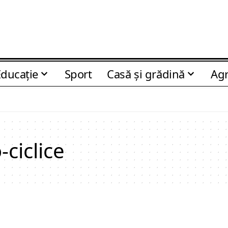
Educaţie
Sport
Casă şi grădină
Agr
-ciclice