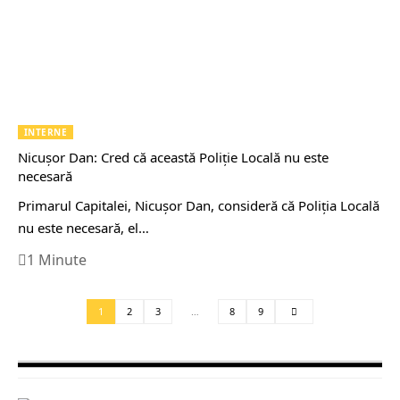
INTERNE
Nicușor Dan: Cred că această Poliţie Locală nu este
necesară
Primarul Capitalei, Nicuşor Dan, consideră că Poliţia Locală
nu este necesară, el…
1 Minute
1
2
3
…
8
9