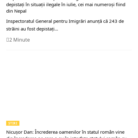
depistaţi în situaţii ilegale în iulie, cei mai numeroşi fiind
din Nepal
Inspectoratul General pentru Imigrări anunţă că 243 de
străini au fost depistaţi…
2 Minute
ȘTIRI
Nicuşor Dan: Încrederea oamenilor în statul român vine