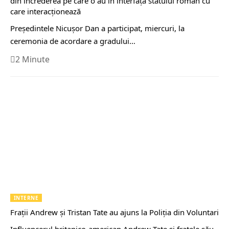
din încrederea pe care o au în interfaţa statului român cu
care interacţionează
Preşedintele Nicuşor Dan a participat, miercuri, la
ceremonia de acordare a gradului…
2 Minute
INTERNE
Fraţii Andrew şi Tristan Tate au ajuns la Poliţia din Voluntari
Influencerul britanico-american Andrew Tate şi fratele său