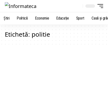
Știri
Politică
Economie
Educaţie
Sport
Casă şi gră
Etichetă:
politie