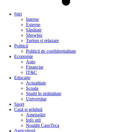
Știri
Interne
Externe
Sănătate
Showbiz
Turism și relaxare
Politică
Politică de confidențialitate
Economie
Auto
Financiar
IT&C
Educaţie
Actualitate
Şcoala
Studii în străinătate
Universitar
Sport
Casă şi grădină
Amenajări
Info util
Noutăţi CasoTeca
Agricultură