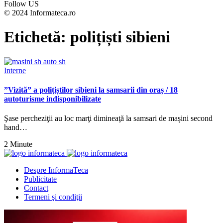
Follow US
© 2024 Informateca.ro
Etichetă:
polițiști sibieni
Interne
”Vizită” a polițiștilor sibieni la samsarii din oraș / 18
autoturisme indisponibilizate
Şase percheziţii au loc marţi dimineaţă la samsari de mașini second
hand…
2 Minute
Despre InformaTeca
Publicitate
Contact
Termeni şi condiţii