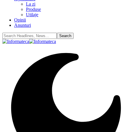
La zi
Produse
Utilaje
Opinii
Anunturi