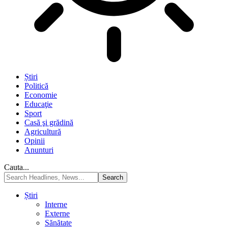
Știri
Politică
Economie
Educaţie
Sport
Casă şi grădină
Agricultură
Opinii
Anunturi
Cauta...
Știri
Interne
Externe
Sănătate