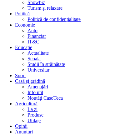
Showbiz
Turism și relaxare
Politică
Politică de confidențialitate
Economie
Auto
Financiar
IT&C
Educaţie
Actualitate
Şcoala
Studii în străinătate
Universitar
Sport
Casă şi grădină
Amenajări
Info util
Noutăţi CasoTeca
Agricultură
La zi
Produse
Utilaje
Opinii
Anunturi