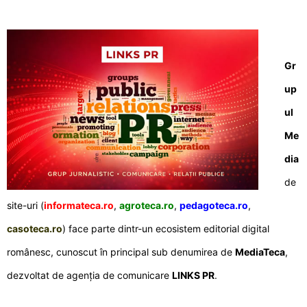
Gr
up
ul
Me
dia
de
site-uri (
informateca.ro
,
agroteca.ro
,
pedagoteca.ro
,
casoteca.ro
) face parte dintr-un ecosistem editorial digital
românesc, cunoscut în principal sub denumirea de
MediaTeca
,
dezvoltat de agenția de comunicare
LINKS PR
.