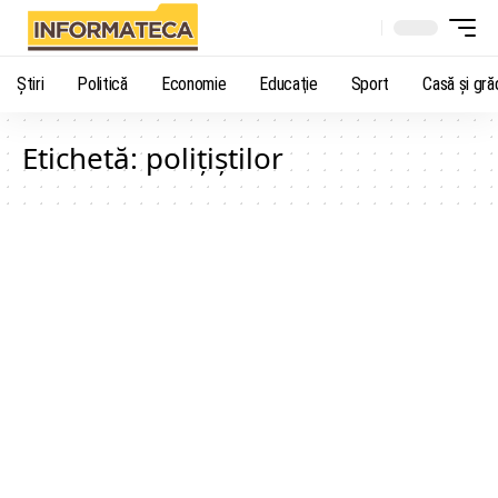
Știri
Politică
Economie
Educaţie
Sport
Casă şi gră
Etichetă:
poliţiştilor