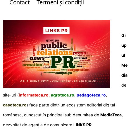
Contact
Termeni şi condiţii
Gr
up
ul
Me
dia
de
site-uri (
informateca.ro
,
agroteca.ro
,
pedagoteca.ro
,
casoteca.ro
) face parte dintr-un ecosistem editorial digital
românesc, cunoscut în principal sub denumirea de
MediaTeca
,
dezvoltat de agenția de comunicare
LINKS PR
.