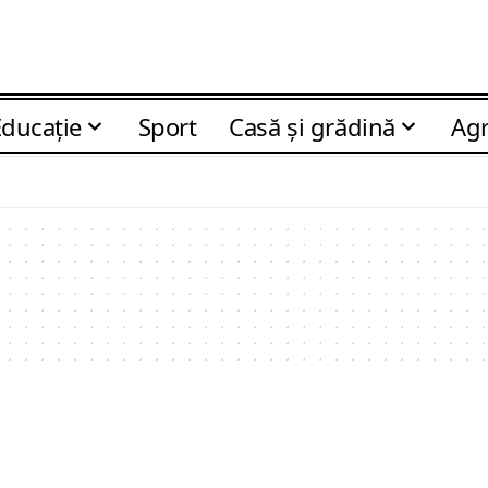
Educaţie
Sport
Casă şi grădină
Agr