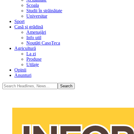
Şcoala
Studii în străinătate
Universitar
Sport
Casă şi grădină
Amenajări
Info util
Noutăţi CasoTeca
Agricultură
La zi
Produse
Utilaje
Opinii
Anunturi