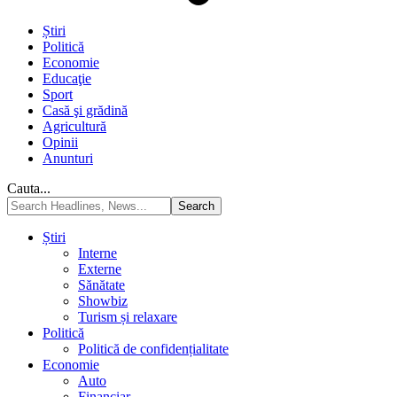
Știri
Politică
Economie
Educaţie
Sport
Casă şi grădină
Agricultură
Opinii
Anunturi
Cauta...
Știri
Interne
Externe
Sănătate
Showbiz
Turism și relaxare
Politică
Politică de confidențialitate
Economie
Auto
Financiar