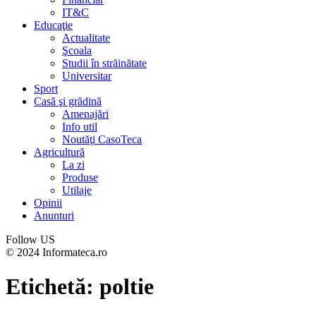
IT&C
Educaţie
Actualitate
Şcoala
Studii în străinătate
Universitar
Sport
Casă şi grădină
Amenajări
Info util
Noutăţi CasoTeca
Agricultură
La zi
Produse
Utilaje
Opinii
Anunturi
Follow US
© 2024 Informateca.ro
Etichetă:
poltie