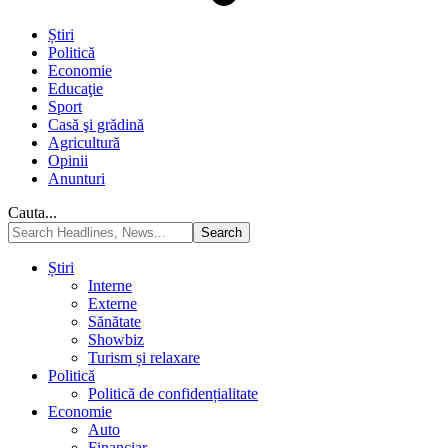
Știri
Politică
Economie
Educaţie
Sport
Casă şi grădină
Agricultură
Opinii
Anunturi
Cauta...
Știri
Interne
Externe
Sănătate
Showbiz
Turism și relaxare
Politică
Politică de confidențialitate
Economie
Auto
Financiar