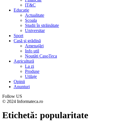
IT&C
Educaţie
Actualitate
Şcoala
Studii în străinătate
Universitar
Sport
Casă şi grădină
Amenajări
Info util
Noutăţi CasoTeca
Agricultură
La zi
Produse
Utilaje
Opinii
Anunturi
Follow US
© 2024 Informateca.ro
Etichetă:
popularitate