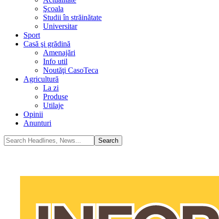
Şcoala
Studii în străinătate
Universitar
Sport
Casă şi grădină
Amenajări
Info util
Noutăţi CasoTeca
Agricultură
La zi
Produse
Utilaje
Opinii
Anunturi