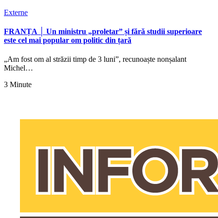
Externe
FRANȚA │ Un ministru „proletar” și fără studii superioare
este cel mai popular om politic din țară
„Am fost om al străzii timp de 3 luni”, recunoaște nonșalant
Michel…
3 Minute