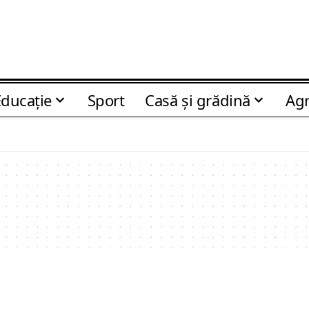
Educaţie
Sport
Casă şi grădină
Agr