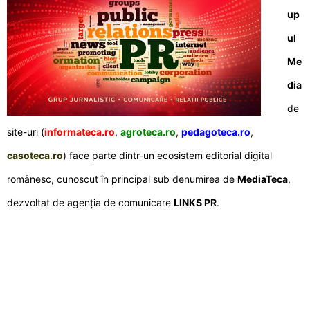
up
ul
Me
dia
de
site-uri (
informateca.ro
,
agroteca.ro
,
pedagoteca.ro
,
casoteca.ro
) face parte dintr-un ecosistem editorial digital
românesc, cunoscut în principal sub denumirea de
MediaTeca
,
dezvoltat de agenția de comunicare
LINKS PR
.