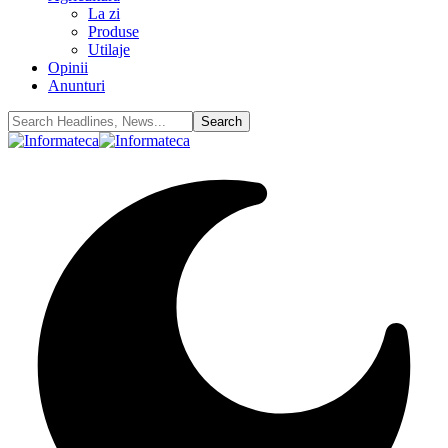
La zi
Produse
Utilaje
Opinii
Anunturi