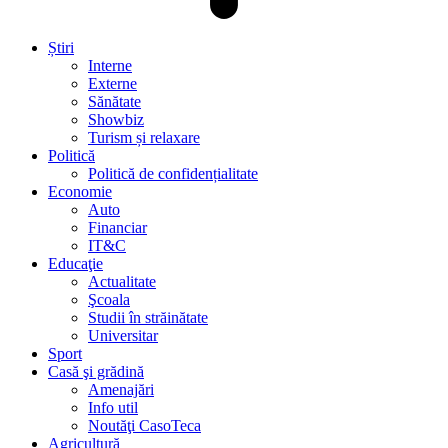
Știri
Interne
Externe
Sănătate
Showbiz
Turism și relaxare
Politică
Politică de confidențialitate
Economie
Auto
Financiar
IT&C
Educaţie
Actualitate
Şcoala
Studii în străinătate
Universitar
Sport
Casă şi grădină
Amenajări
Info util
Noutăţi CasoTeca
Agricultură