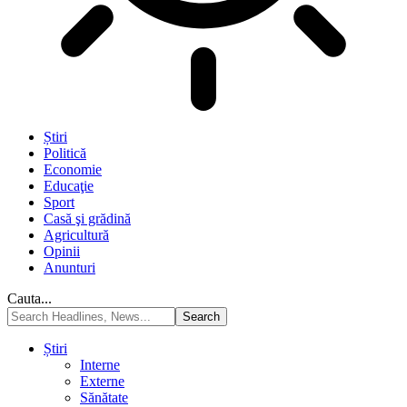
Știri
Politică
Economie
Educaţie
Sport
Casă şi grădină
Agricultură
Opinii
Anunturi
Cauta...
Știri
Interne
Externe
Sănătate