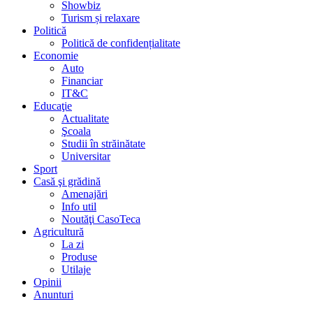
Showbiz
Turism și relaxare
Politică
Politică de confidențialitate
Economie
Auto
Financiar
IT&C
Educaţie
Actualitate
Şcoala
Studii în străinătate
Universitar
Sport
Casă şi grădină
Amenajări
Info util
Noutăţi CasoTeca
Agricultură
La zi
Produse
Utilaje
Opinii
Anunturi