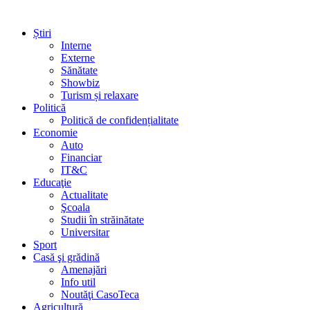
Știri
Interne
Externe
Sănătate
Showbiz
Turism și relaxare
Politică
Politică de confidențialitate
Economie
Auto
Financiar
IT&C
Educaţie
Actualitate
Şcoala
Studii în străinătate
Universitar
Sport
Casă şi grădină
Amenajări
Info util
Noutăţi CasoTeca
Agricultură