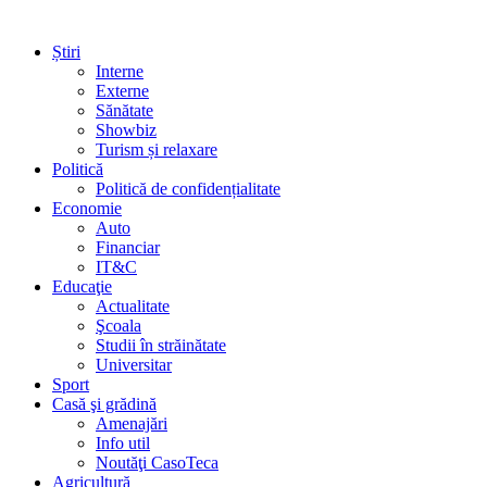
Știri
Interne
Externe
Sănătate
Showbiz
Turism și relaxare
Politică
Politică de confidențialitate
Economie
Auto
Financiar
IT&C
Educaţie
Actualitate
Şcoala
Studii în străinătate
Universitar
Sport
Casă şi grădină
Amenajări
Info util
Noutăţi CasoTeca
Agricultură