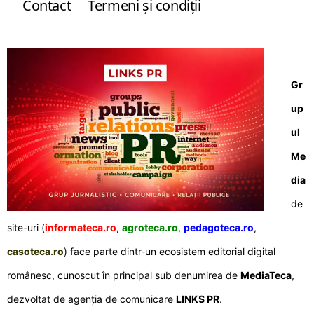
Contact
Termeni şi condiţii
Gr
up
ul
Me
dia
de
site-uri (
informateca.ro
,
agroteca.ro
,
pedagoteca.ro
,
casoteca.ro
) face parte dintr-un ecosistem editorial digital
românesc, cunoscut în principal sub denumirea de
MediaTeca
,
dezvoltat de agenția de comunicare
LINKS PR
.