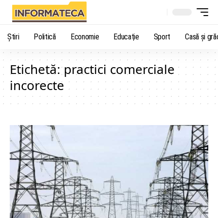
Știri
Politică
Economie
Educaţie
Sport
Casă şi gră
Etichetă:
practici comerciale
incorecte