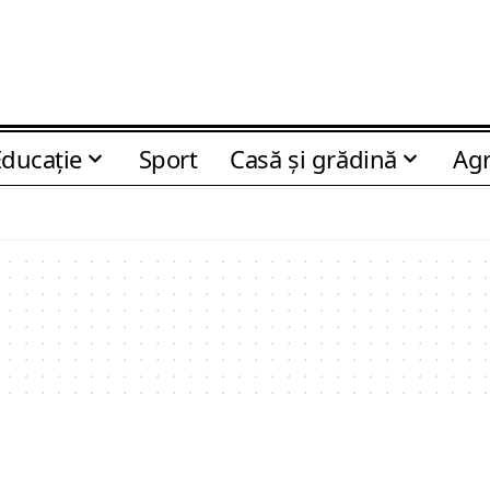
Educaţie
Sport
Casă şi grădină
Agr