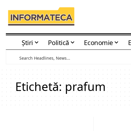
Știri
Politică
Economie
Etichetă:
prafum