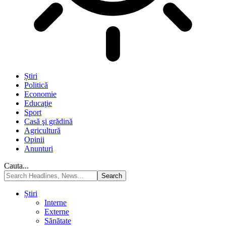
Știri
Politică
Economie
Educaţie
Sport
Casă şi grădină
Agricultură
Opinii
Anunturi
Cauta...
Știri
Interne
Externe
Sănătate