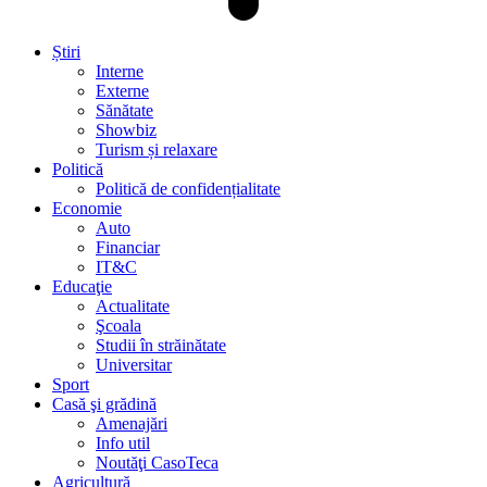
Știri
Interne
Externe
Sănătate
Showbiz
Turism și relaxare
Politică
Politică de confidențialitate
Economie
Auto
Financiar
IT&C
Educaţie
Actualitate
Şcoala
Studii în străinătate
Universitar
Sport
Casă şi grădină
Amenajări
Info util
Noutăţi CasoTeca
Agricultură