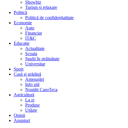
Showbiz
Turism și relaxare
Politică
Politică de confidențialitate
Economie
Auto
Financiar
IT&C
Educaţie
Actualitate
Şcoala
Studii în străinătate
Universitar
Sport
Casă şi grădină
Amenajări
Info util
Noutăţi CasoTeca
Agricultură
La zi
Produse
Utilaje
Opinii
Anunturi