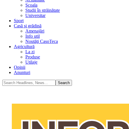
Şcoala
Studii în străinătate
Universitar
Sport
Casă şi grădină
Amenajări
Info util
Noutăţi CasoTeca
Agricultură
La zi
Produse
Utilaje
Opinii
Anunturi