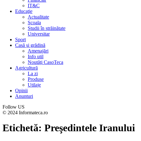
IT&C
Educaţie
Actualitate
Şcoala
Studii în străinătate
Universitar
Sport
Casă şi grădină
Amenajări
Info util
Noutăţi CasoTeca
Agricultură
La zi
Produse
Utilaje
Opinii
Anunturi
Follow US
© 2024 Informateca.ro
Etichetă:
Preşedintele Iranului