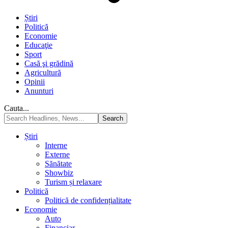
Știri
Politică
Economie
Educaţie
Sport
Casă şi grădină
Agricultură
Opinii
Anunturi
Cauta...
Știri
Interne
Externe
Sănătate
Showbiz
Turism și relaxare
Politică
Politică de confidențialitate
Economie
Auto
Financiar