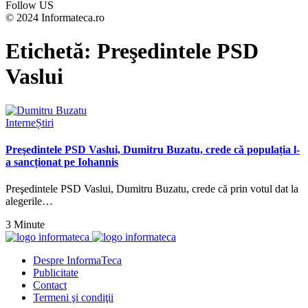
Follow US
© 2024 Informateca.ro
Etichetă:
Preşedintele PSD
Vaslui
Interne
Știri
Preşedintele PSD Vaslui, Dumitru Buzatu, crede că populația l-
a sancționat pe Iohannis
Preşedintele PSD Vaslui, Dumitru Buzatu, crede că prin votul dat la
alegerile…
3 Minute
Despre InformaTeca
Publicitate
Contact
Termeni şi condiţii