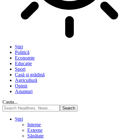
Știri
Politică
Economie
Educaţie
Sport
Casă şi grădină
Agricultură
Opinii
Anunturi
Cauta...
Știri
Interne
Externe
Sănătate