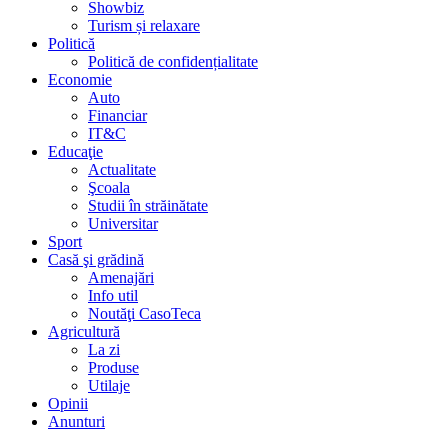
Showbiz
Turism și relaxare
Politică
Politică de confidențialitate
Economie
Auto
Financiar
IT&C
Educaţie
Actualitate
Şcoala
Studii în străinătate
Universitar
Sport
Casă şi grădină
Amenajări
Info util
Noutăţi CasoTeca
Agricultură
La zi
Produse
Utilaje
Opinii
Anunturi