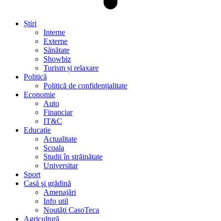
Știri
Interne
Externe
Sănătate
Showbiz
Turism și relaxare
Politică
Politică de confidențialitate
Economie
Auto
Financiar
IT&C
Educaţie
Actualitate
Şcoala
Studii în străinătate
Universitar
Sport
Casă şi grădină
Amenajări
Info util
Noutăţi CasoTeca
Agricultură