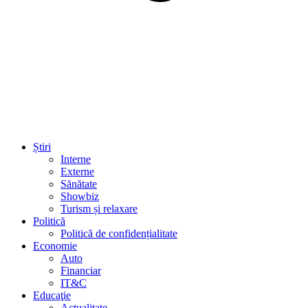
Știri
Interne
Externe
Sănătate
Showbiz
Turism și relaxare
Politică
Politică de confidențialitate
Economie
Auto
Financiar
IT&C
Educaţie
Actualitate