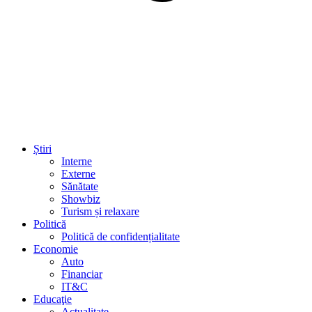
Știri
Interne
Externe
Sănătate
Showbiz
Turism și relaxare
Politică
Politică de confidențialitate
Economie
Auto
Financiar
IT&C
Educaţie
Actualitate