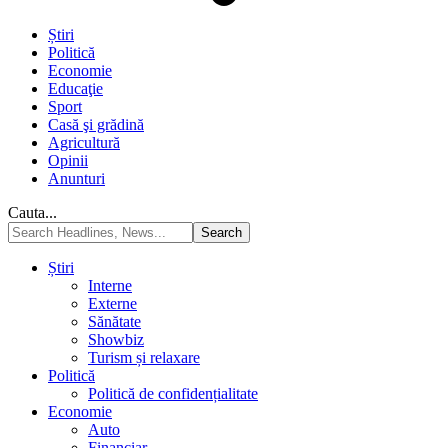
Știri
Politică
Economie
Educaţie
Sport
Casă şi grădină
Agricultură
Opinii
Anunturi
Cauta...
Știri
Interne
Externe
Sănătate
Showbiz
Turism și relaxare
Politică
Politică de confidențialitate
Economie
Auto
Financiar