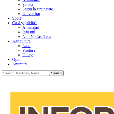
Şcoala
Studii în străinătate
Universitar
Sport
Casă şi grădină
Amenajări
Info util
Noutăţi CasoTeca
Agricultură
La zi
Produse
Utilaje
Opinii
Anunturi