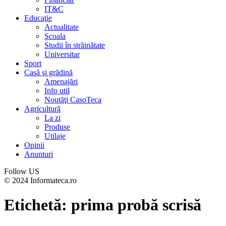
IT&C
Educaţie
Actualitate
Şcoala
Studii în străinătate
Universitar
Sport
Casă şi grădină
Amenajări
Info util
Noutăţi CasoTeca
Agricultură
La zi
Produse
Utilaje
Opinii
Anunturi
Follow US
© 2024 Informateca.ro
Etichetă:
prima probă scrisă