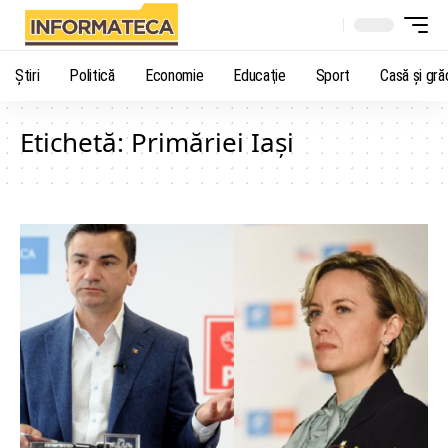
Știri
Politică
Economie
Educaţie
Sport
Casă şi gră
Etichetă:
Primăriei Iași