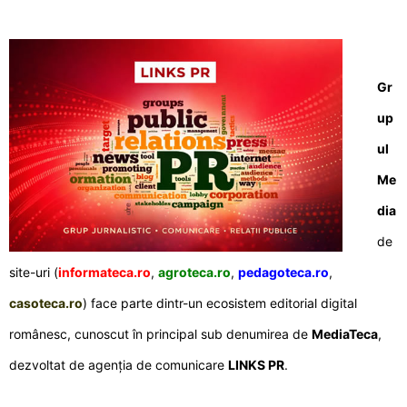
Gr
up
ul
Me
dia
de
site-uri (
informateca.ro
,
agroteca.ro
,
pedagoteca.ro
,
casoteca.ro
) face parte dintr-un ecosistem editorial digital
românesc, cunoscut în principal sub denumirea de
MediaTeca
,
dezvoltat de agenția de comunicare
LINKS PR
.