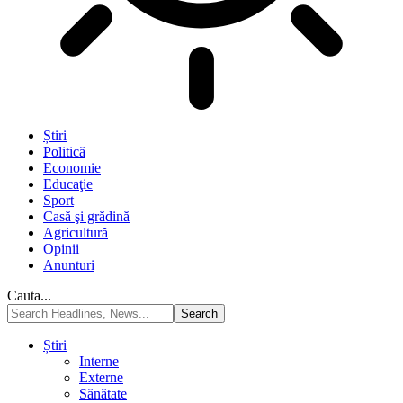
Știri
Politică
Economie
Educaţie
Sport
Casă şi grădină
Agricultură
Opinii
Anunturi
Cauta...
Știri
Interne
Externe
Sănătate