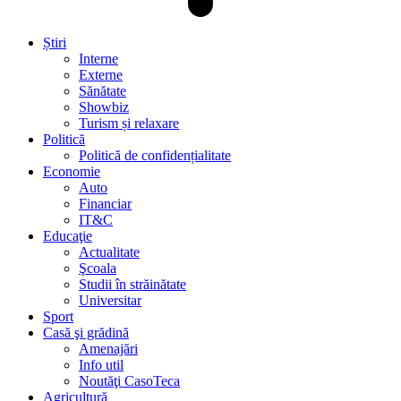
Știri
Interne
Externe
Sănătate
Showbiz
Turism și relaxare
Politică
Politică de confidențialitate
Economie
Auto
Financiar
IT&C
Educaţie
Actualitate
Şcoala
Studii în străinătate
Universitar
Sport
Casă şi grădină
Amenajări
Info util
Noutăţi CasoTeca
Agricultură