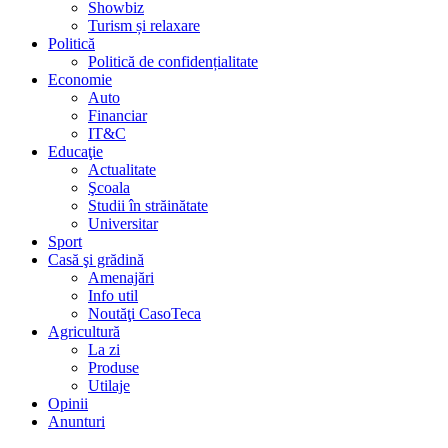
Showbiz
Turism și relaxare
Politică
Politică de confidențialitate
Economie
Auto
Financiar
IT&C
Educaţie
Actualitate
Şcoala
Studii în străinătate
Universitar
Sport
Casă şi grădină
Amenajări
Info util
Noutăţi CasoTeca
Agricultură
La zi
Produse
Utilaje
Opinii
Anunturi