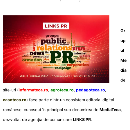
Gr
up
ul
Me
dia
de
site-uri (
informateca.ro
,
agroteca.ro
,
pedagoteca.ro
,
casoteca.ro
) face parte dintr-un ecosistem editorial digital
românesc, cunoscut în principal sub denumirea de
MediaTeca
,
dezvoltat de agenția de comunicare
LINKS PR
.