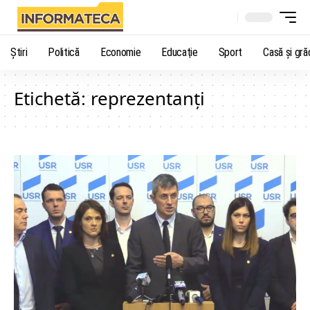
Știri
Politică
Economie
Educaţie
Sport
Casă şi gră
Etichetă:
reprezentanţi