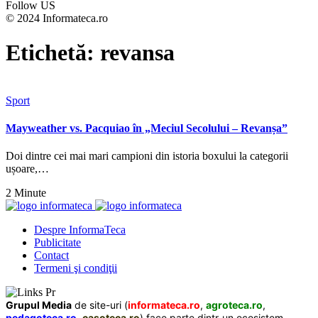
Follow US
© 2024 Informateca.ro
Etichetă:
revansa
Sport
Mayweather vs. Pacquiao în „Meciul Secolului – Revanșa”
Doi dintre cei mai mari campioni din istoria boxului la categorii
ușoare,…
2 Minute
Despre InformaTeca
Publicitate
Contact
Termeni şi condiţii
Grupul Media
de site-uri (
informateca.ro
,
agroteca.ro
,
pedagoteca.ro
,
casoteca.ro
) face parte dintr-un ecosistem