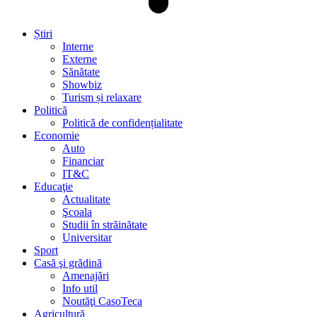
Știri
Interne
Externe
Sănătate
Showbiz
Turism și relaxare
Politică
Politică de confidențialitate
Economie
Auto
Financiar
IT&C
Educaţie
Actualitate
Şcoala
Studii în străinătate
Universitar
Sport
Casă şi grădină
Amenajări
Info util
Noutăţi CasoTeca
Agricultură