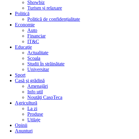
Showbiz
Turism și relaxare
Politică
Politică de confidențialitate
Economie
Auto
Financiar
IT&C
Educaţie
Actualitate
Şcoala
Studii în străinătate
Universitar
Sport
Casă şi grădină
Amenajări
Info util
Noutăţi CasoTeca
Agricultură
La zi
Produse
Utilaje
Opinii
Anunturi