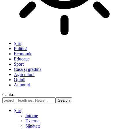
Știri
Politică
Economie
Educaţie
Sport
Casă şi grădină
Agricultură
Opinii
Anunturi
Cauta...
Știri
Interne
Externe
Sănătate