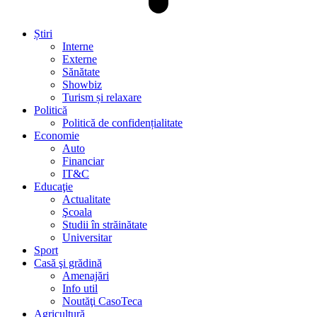
Știri
Interne
Externe
Sănătate
Showbiz
Turism și relaxare
Politică
Politică de confidențialitate
Economie
Auto
Financiar
IT&C
Educaţie
Actualitate
Şcoala
Studii în străinătate
Universitar
Sport
Casă şi grădină
Amenajări
Info util
Noutăţi CasoTeca
Agricultură