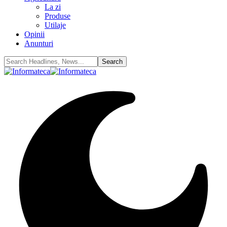
La zi
Produse
Utilaje
Opinii
Anunturi