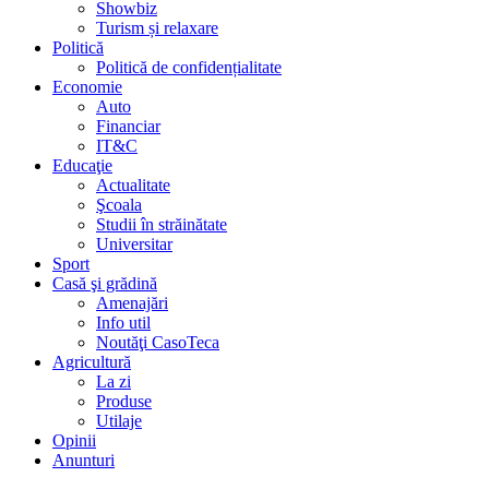
Showbiz
Turism și relaxare
Politică
Politică de confidențialitate
Economie
Auto
Financiar
IT&C
Educaţie
Actualitate
Şcoala
Studii în străinătate
Universitar
Sport
Casă şi grădină
Amenajări
Info util
Noutăţi CasoTeca
Agricultură
La zi
Produse
Utilaje
Opinii
Anunturi