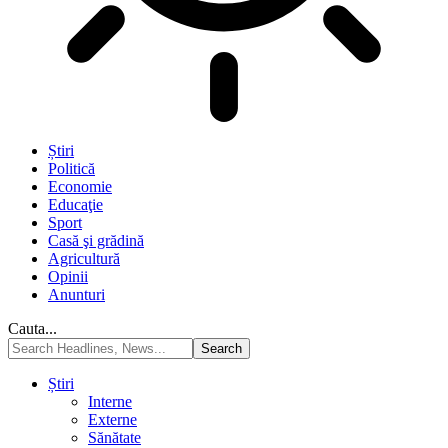
Știri
Politică
Economie
Educaţie
Sport
Casă şi grădină
Agricultură
Opinii
Anunturi
Cauta...
Știri
Interne
Externe
Sănătate