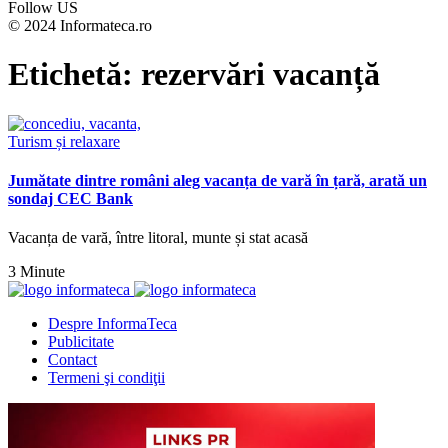
Follow US
© 2024 Informateca.ro
Etichetă:
rezervări vacanță
Turism și relaxare
Jumătate dintre români aleg vacanța de vară în țară, arată un
sondaj CEC Bank
Vacanța de vară, între litoral, munte și stat acasă
3 Minute
Despre InformaTeca
Publicitate
Contact
Termeni şi condiţii