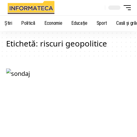
Știri
Politică
Economie
Educaţie
Sport
Casă şi gră
Etichetă:
riscuri geopolitice