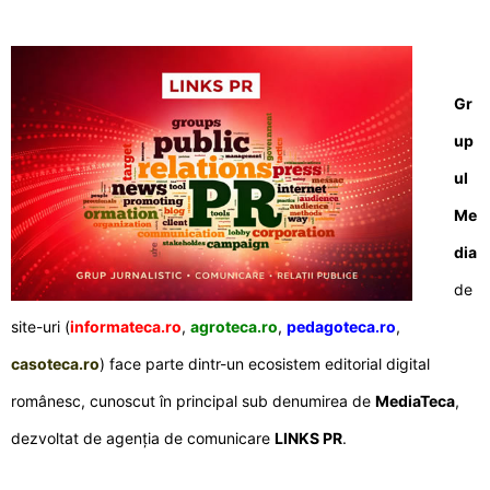
Gr
up
ul
Me
dia
de
site-uri (
informateca.ro
,
agroteca.ro
,
pedagoteca.ro
,
casoteca.ro
) face parte dintr-un ecosistem editorial digital
românesc, cunoscut în principal sub denumirea de
MediaTeca
,
dezvoltat de agenția de comunicare
LINKS PR
.