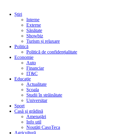
Știri
Interne
Externe
Sănătate
Showbiz
Turism și relaxare
Politică
Politică de confidențialitate
Economie
Auto
Financiar
IT&C
Educaţie
Actualitate
Şcoala
Studii în străinătate
Universitar
Sport
Casă şi grădină
Amenajări
Info util
Noutăţi CasoTeca
Agricultură