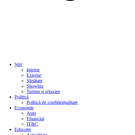
Știri
Interne
Externe
Sănătate
Showbiz
Turism și relaxare
Politică
Politică de confidențialitate
Economie
Auto
Financiar
IT&C
Educaţie
Actualitate