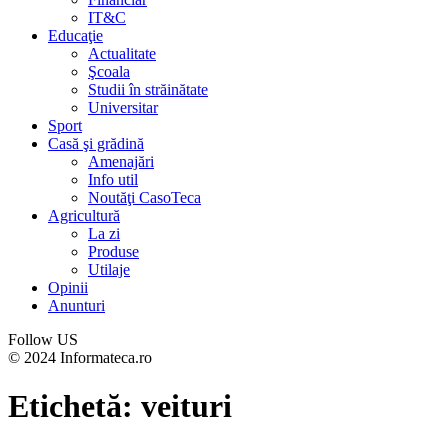
IT&C
Educaţie
Actualitate
Şcoala
Studii în străinătate
Universitar
Sport
Casă şi grădină
Amenajări
Info util
Noutăţi CasoTeca
Agricultură
La zi
Produse
Utilaje
Opinii
Anunturi
Follow US
© 2024 Informateca.ro
Etichetă:
veituri