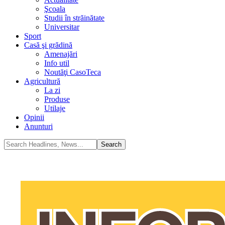
Şcoala
Studii în străinătate
Universitar
Sport
Casă şi grădină
Amenajări
Info util
Noutăţi CasoTeca
Agricultură
La zi
Produse
Utilaje
Opinii
Anunturi