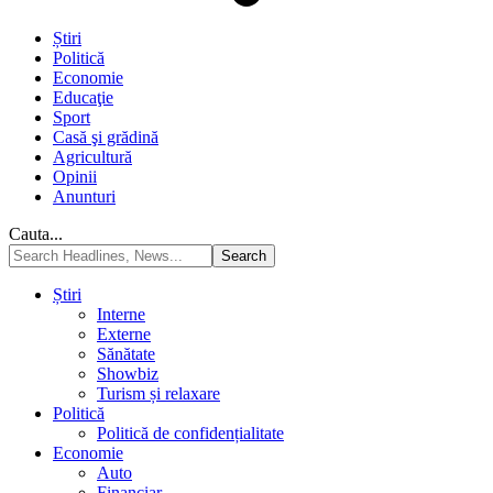
Știri
Politică
Economie
Educaţie
Sport
Casă şi grădină
Agricultură
Opinii
Anunturi
Cauta...
Știri
Interne
Externe
Sănătate
Showbiz
Turism și relaxare
Politică
Politică de confidențialitate
Economie
Auto
Financiar