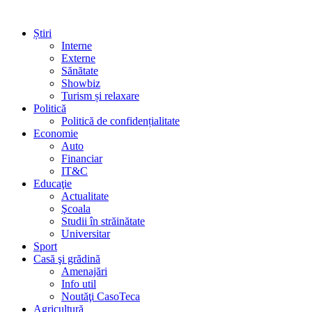
Știri
Interne
Externe
Sănătate
Showbiz
Turism și relaxare
Politică
Politică de confidențialitate
Economie
Auto
Financiar
IT&C
Educaţie
Actualitate
Şcoala
Studii în străinătate
Universitar
Sport
Casă şi grădină
Amenajări
Info util
Noutăţi CasoTeca
Agricultură