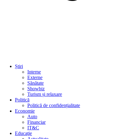
Știri
Interne
Externe
Sănătate
Showbiz
Turism și relaxare
Politică
Politică de confidențialitate
Economie
Auto
Financiar
IT&C
Educaţie
Actualitate