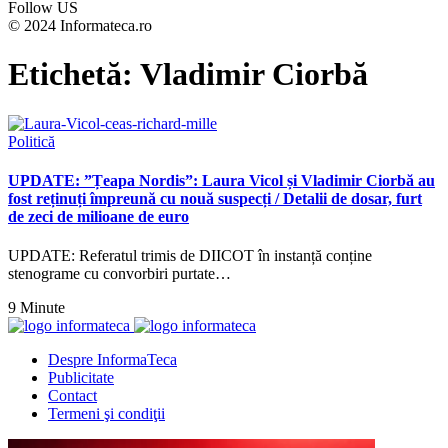
Follow US
© 2024 Informateca.ro
Etichetă:
Vladimir Ciorbă
Politică
UPDATE: ”Țeapa Nordis”: Laura Vicol și Vladimir Ciorbă au
fost reținuți împreună cu nouă suspecți / Detalii de dosar, furt
de zeci de milioane de euro
UPDATE: Referatul trimis de DIICOT în instanță conține
stenograme cu convorbiri purtate…
9 Minute
Despre InformaTeca
Publicitate
Contact
Termeni şi condiţii