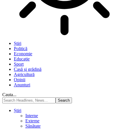
Știri
Politică
Economie
Educaţie
Sport
Casă şi grădină
Agricultură
Opinii
Anunturi
Cauta...
Știri
Interne
Externe
Sănătate