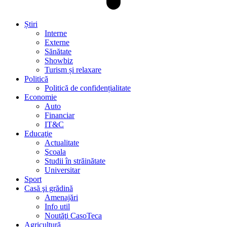
Știri
Interne
Externe
Sănătate
Showbiz
Turism și relaxare
Politică
Politică de confidențialitate
Economie
Auto
Financiar
IT&C
Educaţie
Actualitate
Şcoala
Studii în străinătate
Universitar
Sport
Casă şi grădină
Amenajări
Info util
Noutăţi CasoTeca
Agricultură