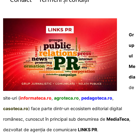
Gr
up
ul
Me
dia
de
site-uri (
informateca.ro
,
agroteca.ro
,
pedagoteca.ro
,
casoteca.ro
) face parte dintr-un ecosistem editorial digital
românesc, cunoscut în principal sub denumirea de
MediaTeca
,
dezvoltat de agenția de comunicare
LINKS PR
.