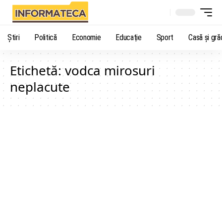
Știri
Politică
Economie
Educaţie
Sport
Casă şi gră
Etichetă:
vodca mirosuri
neplacute