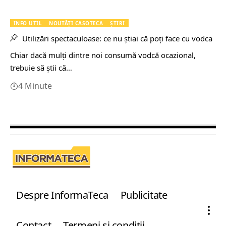
INFO UTIL
NOUTĂŢI CASOTECA
ȘTIRI
Utilizări spectaculoase: ce nu ştiai că poţi face cu vodca
Chiar dacă mulţi dintre noi consumă vodcă ocazional,
trebuie să ştii că…
4 Minute
Despre InformaTeca
Publicitate
Contact
Termeni şi condiţii