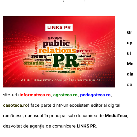
Gr
up
ul
Me
dia
de
site-uri (
informateca.ro
,
agroteca.ro
,
pedagoteca.ro
,
casoteca.ro
) face parte dintr-un ecosistem editorial digital
românesc, cunoscut în principal sub denumirea de
MediaTeca
,
dezvoltat de agenția de comunicare
LINKS PR
.