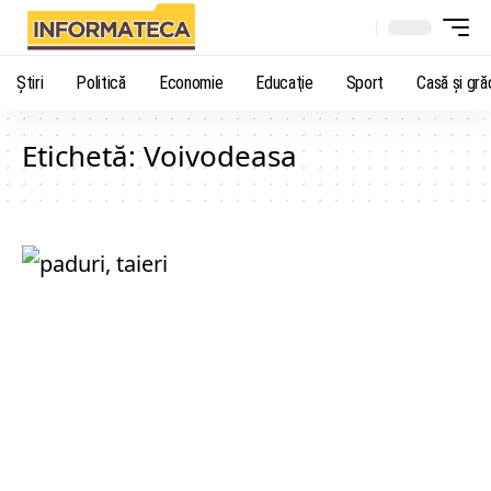
Știri
Politică
Economie
Educaţie
Sport
Casă şi gră
Etichetă:
Voivodeasa