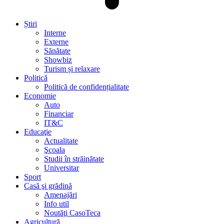
Știri
Interne
Externe
Sănătate
Showbiz
Turism și relaxare
Politică
Politică de confidențialitate
Economie
Auto
Financiar
IT&C
Educaţie
Actualitate
Şcoala
Studii în străinătate
Universitar
Sport
Casă şi grădină
Amenajări
Info util
Noutăţi CasoTeca
Agricultură