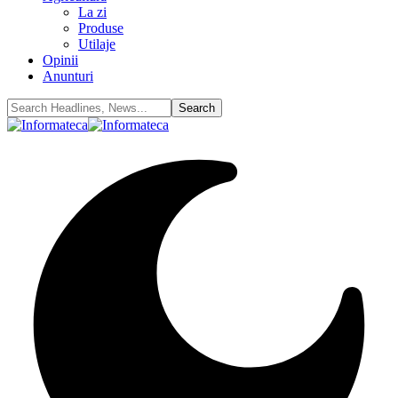
La zi
Produse
Utilaje
Opinii
Anunturi