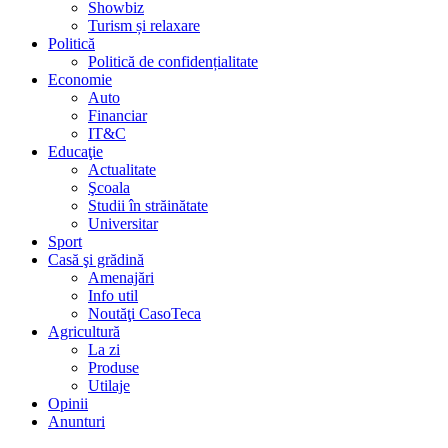
Showbiz
Turism și relaxare
Politică
Politică de confidențialitate
Economie
Auto
Financiar
IT&C
Educaţie
Actualitate
Şcoala
Studii în străinătate
Universitar
Sport
Casă şi grădină
Amenajări
Info util
Noutăţi CasoTeca
Agricultură
La zi
Produse
Utilaje
Opinii
Anunturi