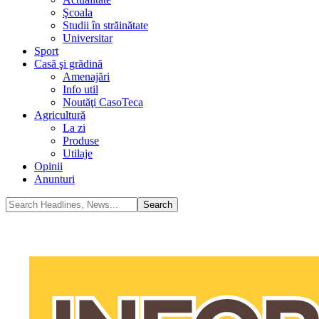
Şcoala
Studii în străinătate
Universitar
Sport
Casă şi grădină
Amenajări
Info util
Noutăţi CasoTeca
Agricultură
La zi
Produse
Utilaje
Opinii
Anunturi