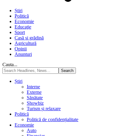
Știri
Politică
Economie
Educaţie
Sport
Casă şi grădină
Agricultură
Opinii
Anunturi
Cauta...
Știri
Interne
Externe
Sănătate
Showbiz
Turism și relaxare
Politică
Politică de confidențialitate
Economie
Auto
Financiar