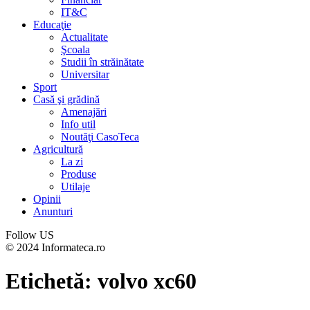
IT&C
Educaţie
Actualitate
Şcoala
Studii în străinătate
Universitar
Sport
Casă şi grădină
Amenajări
Info util
Noutăţi CasoTeca
Agricultură
La zi
Produse
Utilaje
Opinii
Anunturi
Follow US
© 2024 Informateca.ro
Etichetă:
volvo xc60