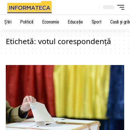
Știri
Politică
Economie
Educaţie
Sport
Casă şi gră
Etichetă:
votul corespondență