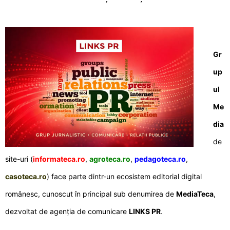
Gr
up
ul
Me
dia
de
site-uri (
informateca.ro
,
agroteca.ro
,
pedagoteca.ro
,
casoteca.ro
) face parte dintr-un ecosistem editorial digital
românesc, cunoscut în principal sub denumirea de
MediaTeca
,
dezvoltat de agenția de comunicare
LINKS PR
.